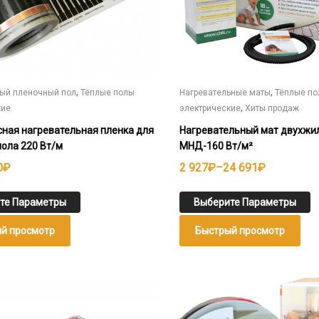
странице
товара.
,
,
ый пленочный пол
Тёплые полы
Нагревательные маты
Тёплые п
,
кие
электрические
Хиты продаж
ная нагревательная пленка для
Нагревательный мат двухжи
пола 220 Вт/м
МНД-160 Вт/м²
н
Диапазон
0
₽
2 927
₽
–
24 691
₽
цен:
2
те Параметры
Выберите Параметры
927₽
й просмотр
Быстрый просмотр
–
24
691₽
Этот
товар
имеет