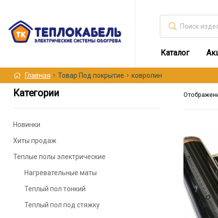
Искать:
Каталог
Ак
Главная
Товар Под покрытие
ковролин
Категории
Отображени
Новинки
Этот
Хиты продаж
товар
имеет
Тёплые полы электрические
несколько
Нагревательные маты
вариаций.
Опции
Теплый пол тонкий
можно
Теплый пол под стяжку
выбрать
на