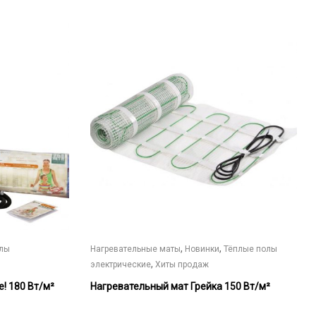
27
222₽
Этот
товар
имеет
несколько
вариаций.
Опции
можно
выбрать
на
странице
товара.
,
,
олы
Нагревательные маты
Новинки
Тёплые полы
,
электрические
Хиты продаж
! 180 Вт/м²
Нагревательный мат Грейка 150 Вт/м²