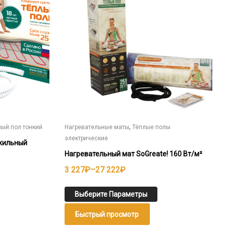
несколько
вариаций.
Опции
можно
выбрать
на
странице
товара.
,
лый пол тонкий
Нагревательные маты
Тёплые полы
электрические
хжильный
Нагревательный мат SoGreate! 160 Вт/м²
Диапазон
3 227
₽
–
27 222
₽
цен:
3
Выберите Параметры
227₽
Быстрый просмотр
–