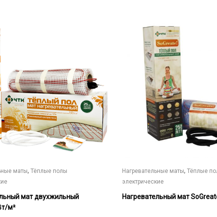
15
943₽
Этот
товар
имеет
несколько
вариаций.
Опции
можно
выбрать
на
странице
товара.
,
,
ьные маты
Тёплые полы
Нагревательные маты
Тёплые п
кие
электрические
льный мат двухжильный
Нагревательный мат SoGreate
Вт/м²