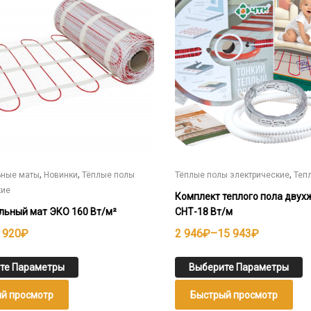
несколько
вариаций.
Опции
можно
выбрать
на
странице
товара.
,
,
,
ьные маты
Новинки
Тёплые полы
Тёплые полы электрические
Теп
кие
Комплект теплого пола дву
льный мат ЭКО 160 Вт/м²
СНТ-18 Вт/м
н
Диапазон
 920
₽
2 946
₽
–
15 943
₽
цен:
2
те Параметры
Выберите Параметры
946₽
й просмотр
Быстрый просмотр
–