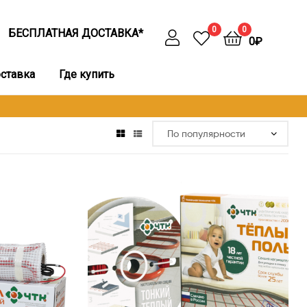
0
0
БЕСПЛАТНАЯ ДОСТАВКА*
0
₽
оставка
Где купить
Этот
товар
имеет
несколько
вариаций.
Опции
можно
выбрать
на