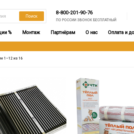
8-800-201-90-76
Поиск
ПО РОССИИ ЗВОНОК БЕСПЛАТНЫЙ
ции %
Монтаж
Партнёрам
О нас
Оплата и д
Сортировка:
е 1–12 из 16
по
популярности
Этот
товар
имеет
несколько
вариаций.
Опции
можно
выбрать
на