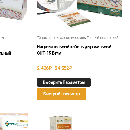
странице
товара.
,
олы
Тёплые полы электрические
Теплый пол тонкий
Нагревательный кабель двухжильный
льный
СНТ-15 Вт/м
Диапазон
2 406
₽
–
24 552
₽
цен:
2
Выберите Параметры
406₽
Быстрый просмотр
–
24
552₽
Этот
товар
имеет