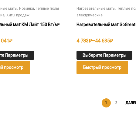
,
,
,
ьные маты
Новинки
Тёплые полы
Нагревательные маты
Тёплые п
,
кие
Хиты продаж
электрические
льный мат КМ Лайт 150 Вт/м²
Нагревательный мат SoGreate
н
Диапазон
 041
₽
4 783
₽
–
44 635
₽
цен:
4
те Параметры
Выберите Параметры
783₽
й просмотр
Быстрый просмотр
–
44
635₽
1
2
ДАЛЕ