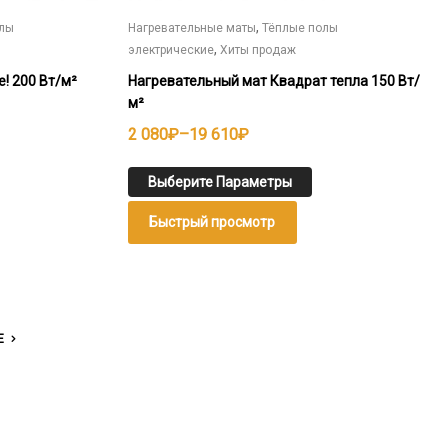
,
олы
Нагревательные маты
Тёплые полы
,
электрические
Хиты продаж
! 200 Вт/м²
Нагревательный мат Квадрат тепла 150 Вт/
м²
Диапазон
2 080
₽
–
19 610
₽
цен:
2
Выберите Параметры
080₽
Быстрый просмотр
–
19
610₽
Е