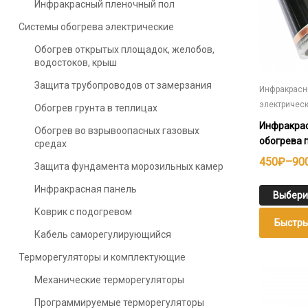
Инфракрасный пленочный пол
странице
Системы обогрева электрические
товара.
Обогрев открытых площадок, желобов,
водостоков, крыш
Защита трубопроводов от замерзания
Инфракрасн
электричес
Обогрев грунта в теплицах
Инфракрас
Обогрев во взрывоопасных газовых
обогрева 
средах
Диапазо
450
₽
–
90
Защита фундамента морозильных камер
цен:
Инфракрасная панель
450₽
Выбери
Коврик с подогревом
–
Быстры
900₽
Кабель саморегулирующийся
Терморегуляторы и комплектующие
Этот
Механические терморегуляторы
товар
имеет
Программируемые терморегуляторы