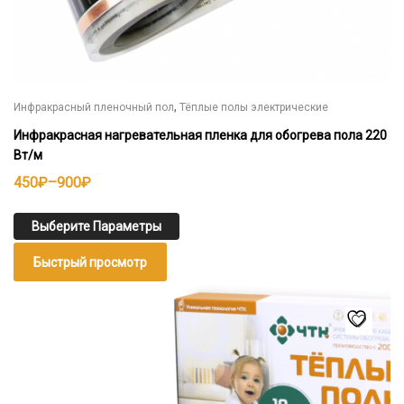
,
Инфракрасный пленочный пол
Тёплые полы электрические
Инфракрасная нагревательная пленка для обогрева пола 220
Вт/м
Диапазон
450
₽
–
900
₽
цен:
450₽
Выберите Параметры
–
Быстрый просмотр
900₽
Этот
товар
имеет
несколько
вариаций.
Опции