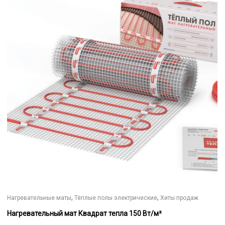
имеет
несколько
вариаций.
Опции
можно
выбрать
на
странице
товара.
,
,
Нагревательные маты
Тёплые полы электрические
Хиты продаж
Нагревательный мат Квадрат тепла 150 Вт/м²