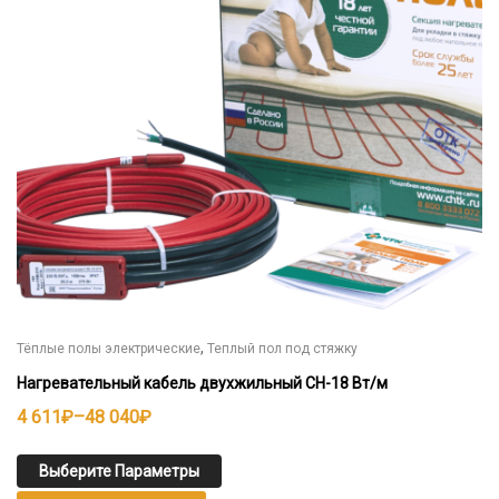
можно
выбрать
на
странице
товара.
,
Тёплые полы электрические
Теплый пол под стяжку
Нагревательный кабель двухжильный СН-18 Вт/м
Диапазон
4 611
₽
–
48 040
₽
цен:
4
Выберите Параметры