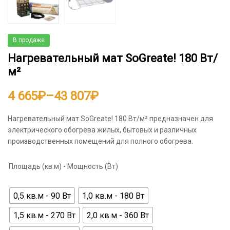
В продаже
Нагревательный мат SoGreate! 180 Вт/
м²
Диапазон
4 665
₽
–
43 807
₽
цен:
Нагревательный мат SoGreate! 180 Вт/м² предназначен для
электрического обогрева жилых, бытовых и различных
4
производственных помещений для полного обогрева.
665₽
Площадь (кв.м) - Мощность (Вт)
–
43
0,5 кв.м - 90 Вт
1,0 кв.м - 180 Вт
807₽
1,5 кв.м - 270 Вт
2,0 кв.м - 360 Вт