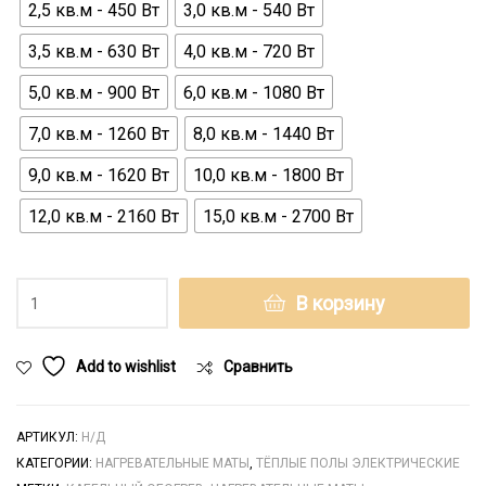
2,5 кв.м - 450 Вт
3,0 кв.м - 540 Вт
3,5 кв.м - 630 Вт
4,0 кв.м - 720 Вт
5,0 кв.м - 900 Вт
6,0 кв.м - 1080 Вт
7,0 кв.м - 1260 Вт
8,0 кв.м - 1440 Вт
9,0 кв.м - 1620 Вт
10,0 кв.м - 1800 Вт
12,0 кв.м - 2160 Вт
15,0 кв.м - 2700 Вт
Нагревательный
В корзину
мат
SoGreate!
180
Add to wishlist
Сравнить
Вт/
м²
quantity
АРТИКУЛ:
Н/Д
КАТЕГОРИИ:
НАГРЕВАТЕЛЬНЫЕ МАТЫ
,
ТЁПЛЫЕ ПОЛЫ ЭЛЕКТРИЧЕСКИЕ