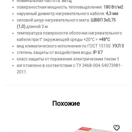
номинальная частота:
50 Гц
поверхностная мощность тепловыделения:
180 Вт/м2
наружный диаметр нагревательного кабеля:
4,3 мм
силовой шнур нагревательного мата:
ШВВП 3х0,75
(1,0)
длиной 2 м
температура поверхности оболочки нагревательного
кабеля при t° окружающей среды +20°С =
+48°С
вид климатического исполнения по ГОСТ 15150:
УХЛ 3
степень защиты от воздействия воды:
IP Х7
класс защиты от поражения электрическим током:
I
изготовлено в соответствии с ТУ 3468-004-54073981-
2011
Похожие
Этот
товар