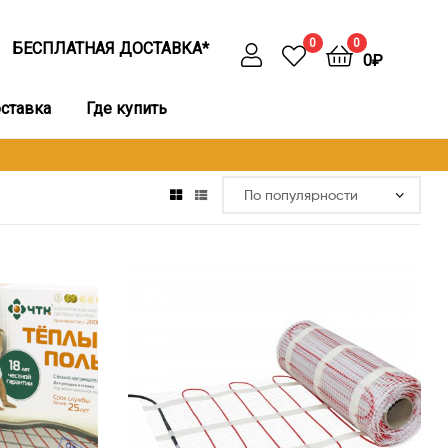
0
0
БЕСПЛАТНАЯ ДОСТАВКА*
0
₽
оставка
Где купить
Этот
товар
имеет
несколько
вариаций.
Опции
можно
выбрать
на