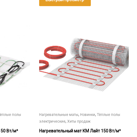
–
34
934₽
Этот
товар
имеет
несколько
вариаций.
Опции
можно
выбрать
на
странице
товара.
,
,
Тёплые полы
Нагревательные маты
Новинки
Тёплые полы
,
электрические
Хиты продаж
150 Вт/м²
Нагревательный мат КМ Лайт 150 Вт/м²