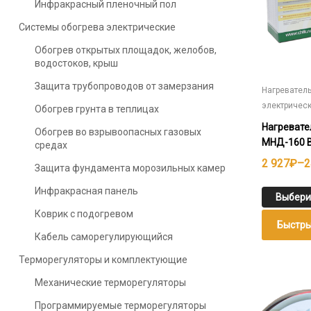
Инфракрасный пленочный пол
странице
Системы обогрева электрические
товара.
Обогрев открытых площадок, желобов,
водостоков, крыш
Защита трубопроводов от замерзания
Нагревател
электричес
Обогрев грунта в теплицах
Нагревате
Обогрев во взрывоопасных газовых
МНД-160 
средах
Диапазо
2 927
₽
–
2
Защита фундамента морозильных камер
цен:
Инфракрасная панель
2
Выбери
Коврик с подогревом
927₽
Быстры
–
Кабель саморегулирующийся
24
Терморегуляторы и комплектующие
691₽
Этот
Механические терморегуляторы
товар
имеет
Программируемые терморегуляторы