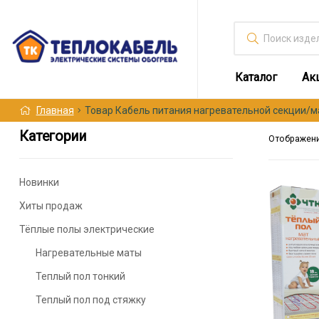
Искать:
Каталог
Ак
Главная
Товар Кабель питания нагревательной секции/м
Категории
Отображени
Новинки
Этот
Хиты продаж
товар
имеет
Тёплые полы электрические
несколько
Нагревательные маты
вариаций.
Опции
Теплый пол тонкий
можно
Теплый пол под стяжку
выбрать
на