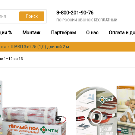
8-800-201-90-76
Поиск
ПО РОССИИ ЗВОНОК БЕСПЛАТНЫЙ
ции %
Монтаж
Партнёрам
О нас
Оплата и д
ата
ШВВП 3х0,75 (1,0) длиной 2 м
Сортировка:
е 1–12 из 13
по
популярности
Этот
товар
имеет
несколько
вариаций.
Опции
можно
выбрать
на