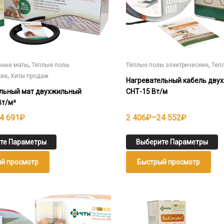
странице
товара.
,
,
ьные маты
Тёплые полы
Тёплые полы электрические
Теп
,
кие
Хиты продаж
Нагревательный кабель дву
льный мат двухжильный
СНТ-15 Вт/м
Вт/м²
н
Диапазон
4 691
₽
2 406
₽
–
24 552
₽
цен:
2
те Параметры
Выберите Параметры
406₽
й просмотр
Быстрый просмотр
–
24
552₽
Этот
товар
имеет