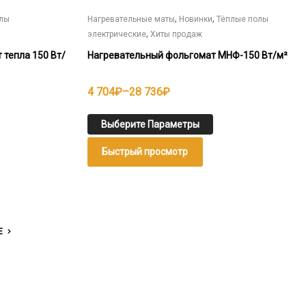
,
,
олы
Нагревательные маты
Новинки
Тёплые полы
,
электрические
Хиты продаж
 тепла 150 Вт/
Нагревательный фольгомат МНФ-150 Вт/м²
Диапазон
4 704
₽
–
28 736
₽
цен:
4
Выберите Параметры
704₽
Быстрый просмотр
–
28
736₽
Е