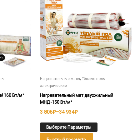
несколько
вариаций.
Опции
можно
выбрать
на
странице
товара.
,
олы
Нагревательные маты
Тёплые полы
электрические
! 160 Вт/м²
Нагревательный мат двухжильный
МНД-150 Вт/м²
Диапазон
3 806
₽
–
34 934
₽
цен:
3
Выберите Параметры
806₽
Быстрый просмотр