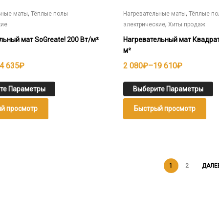
,
,
ьные маты
Тёплые полы
Нагревательные маты
Тёплые п
,
кие
электрические
Хиты продаж
льный мат SoGreate! 200 Вт/м²
Нагревательный мат Квадрат
м²
н
Диапазон
4 635
₽
2 080
₽
–
19 610
₽
цен:
2
те Параметры
Выберите Параметры
080₽
й просмотр
Быстрый просмотр
–
19
610₽
1
2
ДАЛЕ