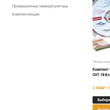
несколько
Промышленные терморегуляторы
вариаций.
Опции
Комплектующие
можно
выбрать
на
странице
товара.
Тёплые пол
Комплект 
СНТ-18 Вт
Диапазо
2 946
₽
–
1
цен:
2
Выбери
946₽
Быстры