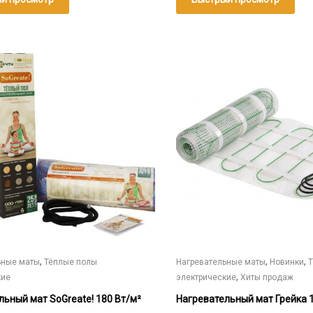
–
27
222₽
Этот
товар
имеет
несколько
вариаций.
Опции
можно
выбрать
на
странице
товара.
,
,
,
ьные маты
Тёплые полы
Нагревательные маты
Новинки
,
кие
электрические
Хиты продаж
льный мат SoGreate! 180 Вт/м²
Нагревательный мат Грейка 