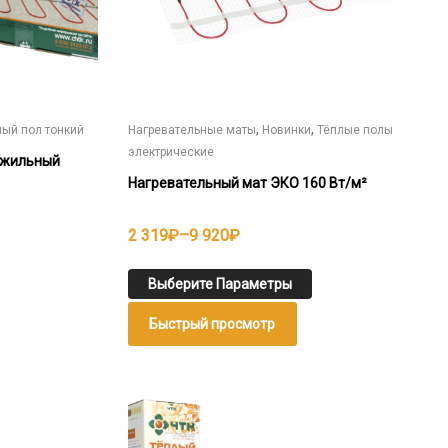
странице
товара.
,
,
лый пол тонкий
Нагревательные маты
Новинки
Тёплые полы
электрические
хжильный
Нагревательный мат ЭКО 160 Вт/м²
Диапазон
2 319
₽
–
9 920
₽
цен:
2
Выберите Параметры
319₽
Быстрый просмотр
–
9
920₽
Этот
товар
имеет