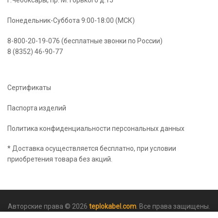
г.Чебоксары, пр. М. Горького д.15
можно
выбрать
Понедельник-Суббота 9:00-18:00 (МСК)
на
странице
8-800-20-19-076 (бесплатные звонки по России)
товара.
8 (8352) 46-90-77
Сертификаты
Паспорта изделий
Политика конфиденциальности персональных данных
* Доставка осуществляется бесплатно, при условии
приобретения товара без акций.
Авторские права © 2026
teplokabel.com
. Все права защищены.