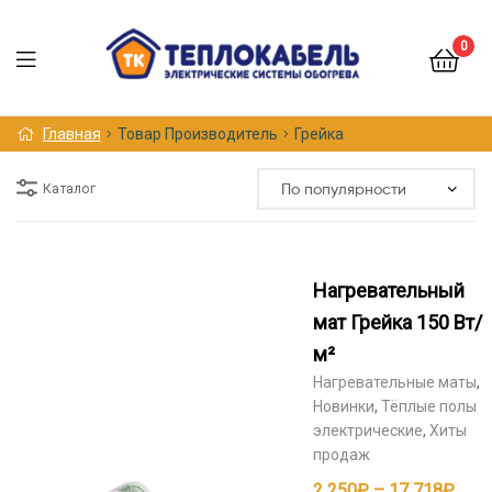
0
Меню
Главная
Товар Производитель
Грейка
Каталог
Нагревательный
мат Грейка 150 Вт/
м²
Нагревательные маты
,
Новинки
,
Тёплые полы
электрические
,
Хиты
продаж
Диа
2 250
₽
–
17 718
₽