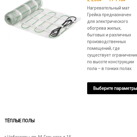
цен:
Нагревательный мат
2
Грейка предназначен
для электрического
250
обогрева жилых,
–
бытовых и различных
17
производственных
718
помещений, где
существует ограничени
по высоте конструкции
пола – в тонких полах.
Выберите параметры
Этот
товар
имеет
несколько
ТЁПЛЫЕ ПОЛЫ
вариаций.
Опции