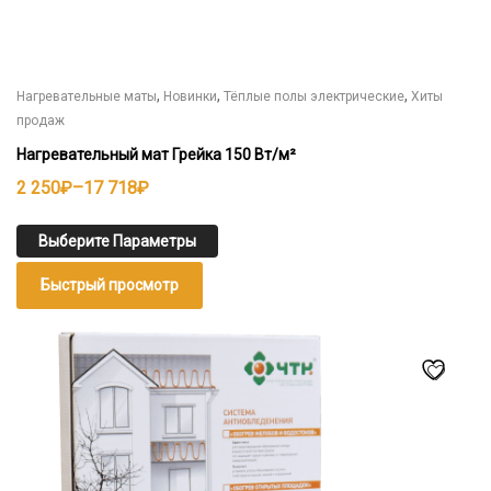
,
,
,
Нагревательные маты
Новинки
Тёплые полы электрические
Хиты
продаж
Нагревательный мат Грейка 150 Вт/м²
Диапазон
2 250
₽
–
17 718
₽
цен:
2
Выберите Параметры
250₽
Быстрый просмотр
–
17
Этот
718₽
товар
имеет
несколько
вариаций.
Опции
можно