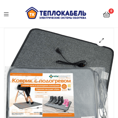
0
Меню
🔍