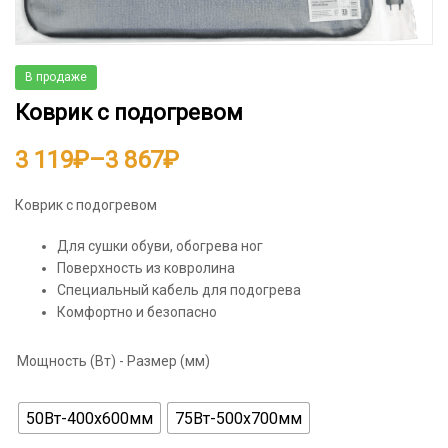
В продаже
Коврик с подогревом
Диапазон
3 119
₽
–
3 867
₽
цен:
Коврик с подогревом
3
Для сушки обуви, обогрева ног
119₽
Поверхность из ковролина
Специальный кабель для подогрева
–
Комфортно и безопасно
3
Мощность (Вт) - Размер (мм)
867₽
50Вт-400x600мм
75Вт-500x700мм