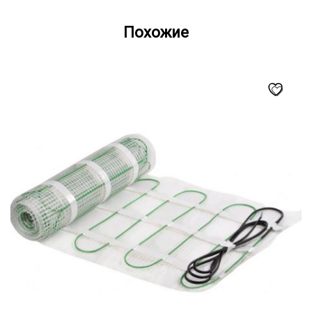
Похожие
Этот
товар
имеет
несколько
вариаций.
Опции
можно
выбрать
на
странице
товара.