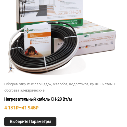
выбрать
на
странице
товара.
,
Обогрев открытых площадок, желобов, водостоков, крыш
Системы
обогрева электрические
Нагревательный кабель СН-28 Вт/м
Диапазон
4 131
₽
–
41 948
₽
цен:
4
Выберите Параметры