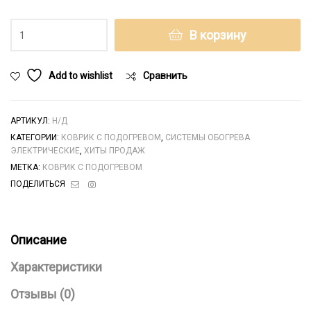
Коврик
В корзину
с
подогревом
quantity
Add to wishlist
Сравнить
АРТИКУЛ:
Н/Д
КАТЕГОРИИ:
КОВРИК С ПОДОГРЕВОМ
,
СИСТЕМЫ ОБОГРЕВА
ЭЛЕКТРИЧЕСКИЕ
,
ХИТЫ ПРОДАЖ
МЕТКА:
КОВРИК С ПОДОГРЕВОМ
Электронная
Instagram
ПОДЕЛИТЬСЯ
почта
Описание
Характеристики
Отзывы (0)