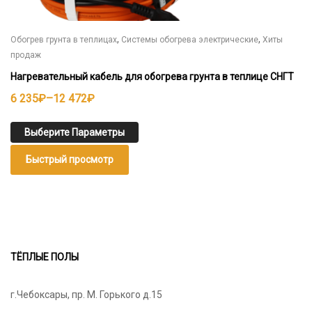
,
,
Обогрев грунта в теплицах
Системы обогрева электрические
Хиты
продаж
Нагревательный кабель для обогрева грунта в теплице СНГТ
Диапазон
6 235
₽
–
12 472
₽
цен:
6
Выберите Параметры
235₽
Быстрый просмотр
–
12
472₽
ТЁПЛЫЕ ПОЛЫ
г.Чебоксары, пр. М. Горького д.15