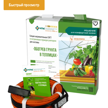
131₽
Быстрый просмотр
–
41
Этот
948₽
товар
имеет
несколько
вариаций.
Опции
можно
выбрать
на
странице
товара.