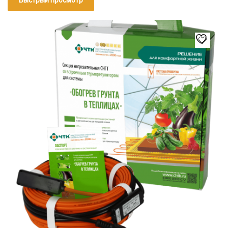
Этот
товар
имеет
несколько
вариаций.
Опции
можно
выбрать
на
странице
товара.