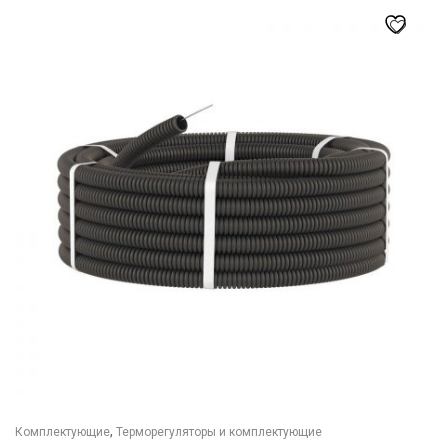
товар
имеет
несколько
вариаций.
Опции
можно
выбрать
на
странице
товара.
,
Комплектующие
Терморегуляторы и комплектующие