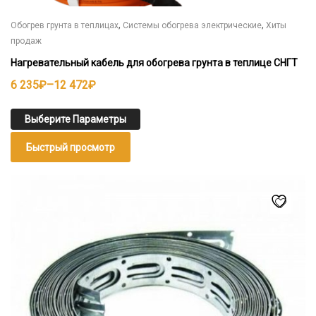
,
,
Обогрев грунта в теплицах
Системы обогрева электрические
Хиты
продаж
Нагревательный кабель для обогрева грунта в теплице СНГТ
Диапазон
6 235
₽
–
12 472
₽
цен:
6
Выберите Параметры
235₽
Быстрый просмотр
–
12
Этот
472₽
товар
имеет
несколько
вариаций.
Опции
можно
выбрать
на