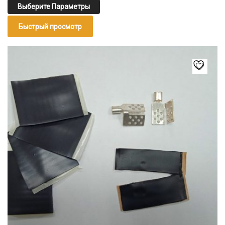
2
Выберите Параметры
927₽
Быстрый просмотр
–
24
691₽