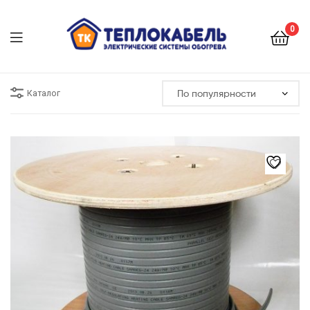
0
Меню
Каталог
Этот
товар
имеет
несколько
вариаций.
Опции
можно
выбрать
на
странице
товара.