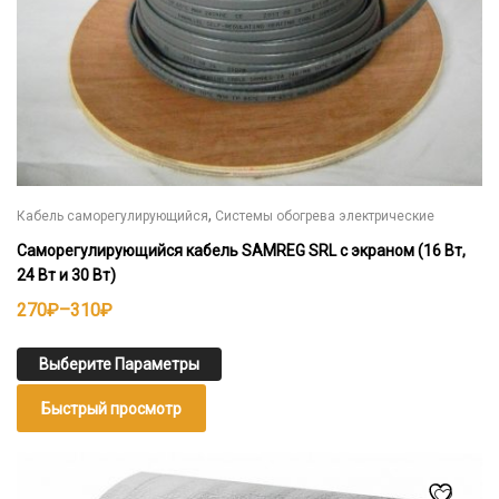
,
Кабель саморегулирующийся
Системы обогрева электрические
Саморегулирующийся кабель SAMREG SRL с экраном (16 Вт,
24 Вт и 30 Вт)
Диапазон
270
₽
–
310
₽
цен:
270₽
Выберите Параметры
–
Быстрый просмотр
310₽
Этот
товар