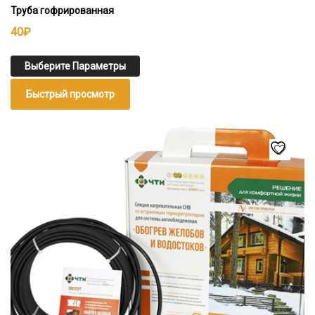
Труба гофрированная
40
₽
Выберите Параметры
Быстрый просмотр
Этот
товар
имеет
несколько
вариаций.
Опции
можно
выбрать
на
странице
товара.