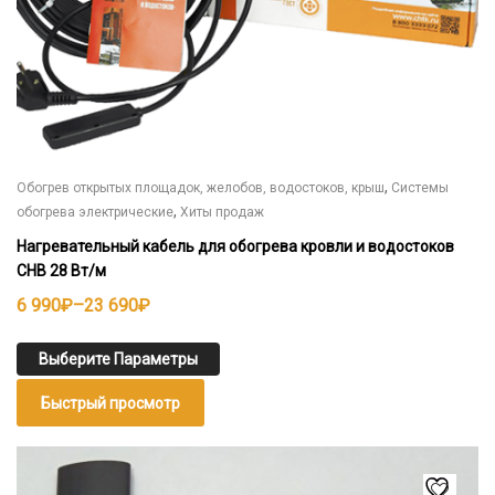
,
Обогрев открытых площадок, желобов, водостоков, крыш
Системы
,
обогрева электрические
Хиты продаж
Нагревательный кабель для обогрева кровли и водостоков
СНВ 28 Вт/м
Диапазон
6 990
₽
–
23 690
₽
цен:
6
Выберите Параметры
990₽
Быстрый просмотр
–
23
690₽