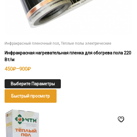
,
Инфракрасный пленочный пол
Тёплые полы электрические
Инфракрасная нагревательная пленка для обогрева пола 220
Вт/м
Диапазон
450
₽
–
900
₽
цен:
450₽
Выберите Параметры
–
Быстрый просмотр
900₽
Этот
товар
имеет
несколько