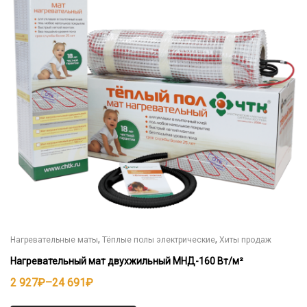
вариаций.
Опции
можно
выбрать
на
странице
товара.
,
,
Нагревательные маты
Тёплые полы электрические
Хиты продаж
Нагревательный мат двухжильный МНД-160 Вт/м²
Диапазон
2 927
₽
–
24 691
₽
цен: