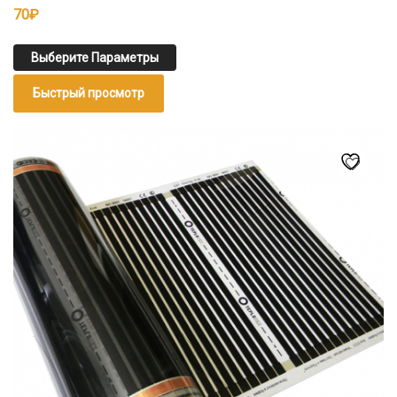
70
₽
Выберите Параметры
Быстрый просмотр
Этот
товар
имеет
несколько
вариаций.
Опции
можно
выбрать
на
странице
товара.