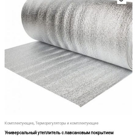
имеет
несколько
вариаций.
Опции
можно
выбрать
на
странице
товара.
,
Комплектующие
Терморегуляторы и комплектующие
Универсальный утеплитель с лавсановым покрытием