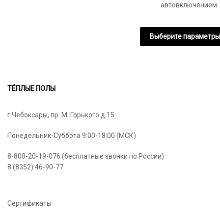
автовключением
Выберите параметры
Этот
товар
имеет
несколько
ТЁПЛЫЕ ПОЛЫ
вариаций.
Опции
г.Чебоксары, пр. М. Горького д.15
можно
выбрать
Понедельник-Суббота 9:00-18:00 (МСК)
на
странице
8-800-20-19-076 (бесплатные звонки по России)
товара.
8 (8352) 46-90-77
Сертификаты