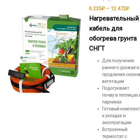
Диа
6 235
₽
–
12 472
₽
цен:
Нагревательный
6
кабель для
235
обогрева грунта
–
12
СНГТ
472
Для получения
раннего урожая и
продления сезон
вегетации
Подогревает
почву в теплицах 
парниках
Готовый комплект
к укладке и
эксплуатации
Встроенный
термостат с