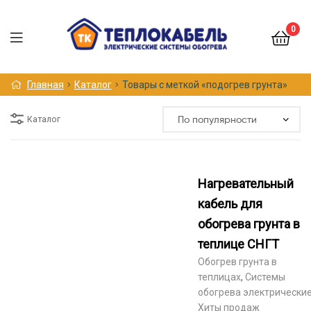
0
Меню
Главная
Каталог
Товары с меткой «подогрев грунта»
Каталог
Нагревательный
кабель для
обогрева грунта в
теплице СНГТ
Обогрев грунта в
теплицах
,
Системы
обогрева электрически
Хиты продаж