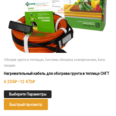
товара.
,
,
Обогрев грунта в теплицах
Системы обогрева электрические
Хиты
продаж
Нагревательный кабель для обогрева грунта в теплице СНГТ
Диапазон
6 235
₽
–
12 472
₽
цен:
6
Выберите Параметры
235₽
Быстрый просмотр
–
12