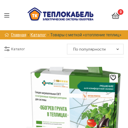
0
Меню
Главная
Каталог
Товары с меткой «отопление теплиц»
Каталог
Этот
товар
имеет
несколько
вариаций.
Опции
можно
выбрать
на
странице