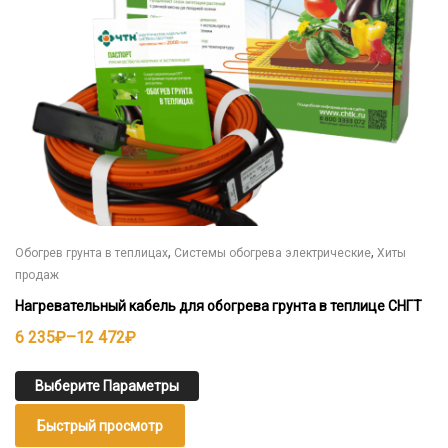
странице
товара.
,
,
Обогрев грунта в теплицах
Системы обогрева электрические
Хиты
продаж
Нагревательный кабель для обогрева грунта в теплице СНГТ
Диапазон
6 235
₽
–
12 472
₽
цен:
6
Выберите Параметры
235₽
Быстрый просмотр
–