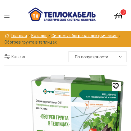
0
Меню
Главная
Каталог
Системы обогрева электрические
Обогрев грунта в теплицах
Каталог
Этот
товар
имеет
несколько
вариаций.
Опции
можно
выбрать
на