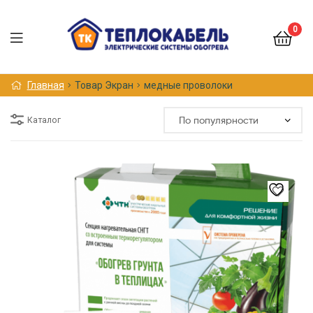
0
Меню
Главная
Товар Экран
медные проволоки
Каталог
Этот
товар
имеет
несколько
вариаций.
Опции
можно
выбрать
на
странице