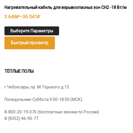
Нагревательный кабель для взрывоопасных зон СН2 -18 Вт/м
Диапазон
3 649
₽
–
36 041
₽
цен:
3
Выберите Параметры
649₽
Быстрый просмотр
–
36
041₽
ТЁПЛЫЕ ПОЛЫ
г.Чебоксары, пр. М. Горького д.15
Понедельник-Суббота 9:00-18:00 (МСК)
8-800-20-19-076 (бесплатные звонки по России)
8 (8352) 46-90-77