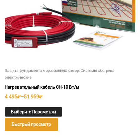
товара.
,
Защита фундамента морозильных камер
Системы обогрева
электрические
Нагревательный кабель СН-10 Вт/м
Диапазон
4 495
₽
–
51 959
₽
цен:
4
Выберите Параметры
495₽
Быстрый просмотр
–
51
Этот