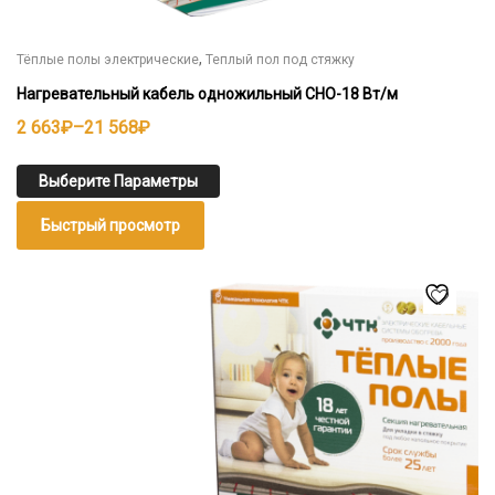
,
Тёплые полы электрические
Теплый пол под стяжку
Нагревательный кабель одножильный СНО-18 Вт/м
Диапазон
2 663
₽
–
21 568
₽
цен:
2
Выберите Параметры
663₽
Быстрый просмотр
–
21
Этот
товар
568₽
имеет
несколько
вариаций.
Опции
можно
выбрать
на
странице