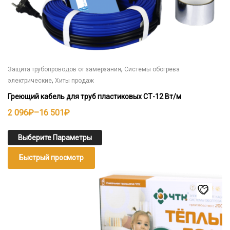
,
Защита трубопроводов от замерзания
Системы обогрева
,
электрические
Хиты продаж
Греющий кабель для труб пластиковых СТ-12 Вт/м
Диапазон
2 096
₽
–
16 501
₽
цен:
2
Выберите Параметры
096₽
Быстрый просмотр
–
16
Этот
товар
501₽
имеет
несколько
вариаций.