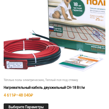
Опции
можно
выбрать
на
странице
товара.
,
Тёплые полы электрические
Теплый пол под стяжку
Нагревательный кабель двухжильный СН-18 Вт/м
Диапазон
4 611
₽
–
48 040
₽
цен:
4
Выберите Параметры