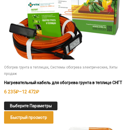
товара.
,
,
Обогрев грунта в теплицах
Системы обогрева электрические
Хиты
продаж
Нагревательный кабель для обогрева грунта в теплице СНГТ
Диапазон
6 235
₽
–
12 472
₽
цен:
6
Выберите Параметры
235₽
Быстрый просмотр
–
12
Этот