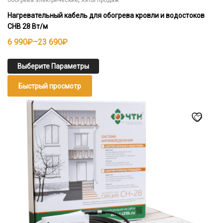
обогрева электрические
Хиты продаж
Нагревательный кабель для обогрева кровли и водостоков
СНВ 28 Вт/м
Диапазон
6 990
₽
–
23 690
₽
цен:
6
Выберите Параметры
990₽
Быстрый просмотр
–
23
Этот
товар
690₽
имеет
несколько
вариаций.
Опции
можно
выбрать
на
странице
товара.