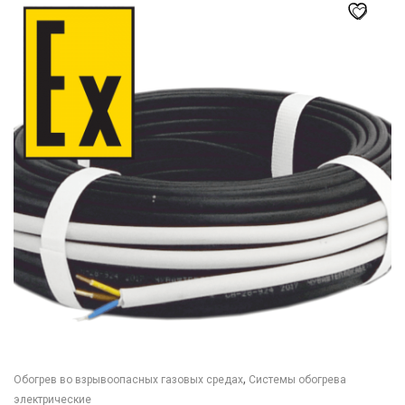
товар
959₽
имеет
несколько
вариаций.
Опции
можно
выбрать
на
странице
товара.
,
Обогрев во взрывоопасных газовых средах
Системы обогрева
электрические