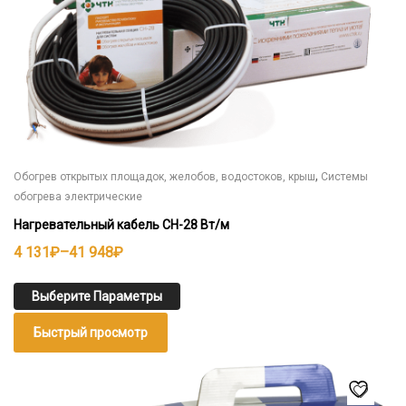
,
Обогрев открытых площадок, желобов, водостоков, крыш
Системы
обогрева электрические
Нагревательный кабель СН-28 Вт/м
Диапазон
4 131
₽
–
41 948
₽
цен:
4
Выберите Параметры
131₽
Быстрый просмотр
–
41
Этот
товар
948₽
имеет